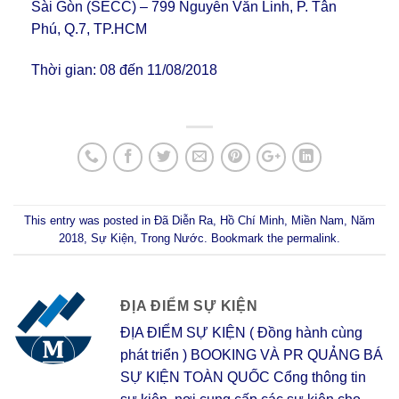
Sài Gòn (SECC) – 799 Nguyễn Văn Linh, P. Tân
Phú, Q.7, TP.HCM
Thời gian: 08 đến 11/08/2018
This entry was posted in
Đã Diễn Ra
,
Hồ Chí Minh
,
Miền Nam
,
Năm
2018
,
Sự Kiện
,
Trong Nước
. Bookmark the
permalink
.
ĐỊA ĐIỂM SỰ KIỆN
ĐỊA ĐIỂM SỰ KIỆN ( Đồng hành cùng
phát triển ) BOOKING VÀ PR QUẢNG BÁ
SỰ KIỆN TOÀN QUỐC Cổng thông tin