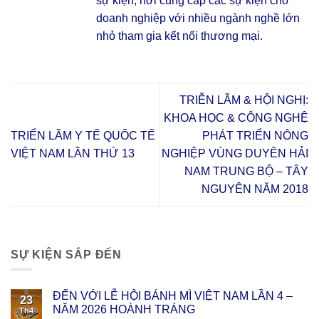
sự kiện, nơi cung cấp các sự kiện cho
doanh nghiệp với nhiều ngành nghề lớn
nhỏ tham gia kết nối thương mại.
TRIỄN LÃM & HỘI NGHỊ:
KHOA HỌC & CÔNG NGHỆ
TRIỂN LÃM Y TẾ QUỐC TẾ
PHÁT TRIỂN NÔNG
VIỆT NAM LẦN THỨ 13
NGHIỆP VÙNG DUYÊN HẢI
NAM TRUNG BỘ – TÂY
NGUYÊN NĂM 2018
SỰ KIỆN SẮP ĐẾN
ĐẾN VỚI LỄ HỘI BÁNH MÌ VIỆT NAM LẦN 4 –
23
NĂM 2026 HOÀNH TRÁNG
Th4