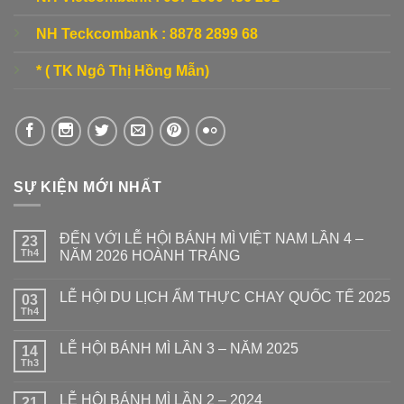
NH Teckcombank :
8878 2899 68
* ( TK Ngô Thị Hồng Mẫn)
SỰ KIỆN MỚI NHẤT
ĐẾN VỚI LỄ HỘI BÁNH MÌ VIỆT NAM LẦN 4 –
23
Th4
NĂM 2026 HOÀNH TRÁNG
LỄ HỘI DU LỊCH ẨM THỰC CHAY QUỐC TẾ 2025
03
Th4
LỄ HỘI BÁNH MÌ LẦN 3 – NĂM 2025
14
Th3
LỄ HỘI BÁNH MÌ LẦN 2 – 2024
21