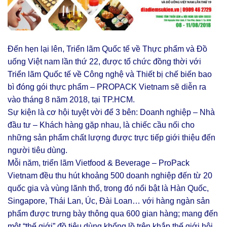
Đến hẹn lại lên, Triển lãm Quốc tế về Thực phẩm và Đồ
uống Việt nam lần thứ 22, được tổ chức đồng thời với
Triển lãm Quốc tế về Công nghệ và Thiết bị chế biến bao
bì đóng gói thực phẩm – PROPACK Vietnam sẽ diễn ra
vào tháng 8 năm 2018, tại TP.HCM.
Sự kiện là cơ hội tuyệt vời để 3 bên: Doanh nghiệp – Nhà
đầu tư – Khách hàng gặp nhau, là chiếc cầu nối cho
những sản phẩm chất lượng được trực tiếp giới thiệu đến
người tiêu dùng.
Mỗi năm, triển lãm Vietfood & Beverage – ProPack
Vietnam đều thu hút khoảng 500 doanh nghiệp đến từ 20
quốc gia và vùng lãnh thổ, trong đó nổi bật là Hàn Quốc,
Singapore, Thái Lan, Úc, Đài Loan… với hàng ngàn sản
phẩm được trưng bày thông qua 600 gian hàng; mang đến
một “thế giới” đồ tiêu dùng khổng lồ trên khắp thế giới hội