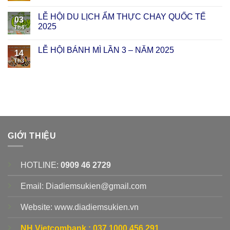
LỄ HỘI DU LỊCH ẨM THỰC CHAY QUỐC TẾ
03
2025
Th4
LỄ HỘI BÁNH MÌ LẦN 3 – NĂM 2025
14
Th3
GIỚI THIỆU
HOTLINE:
0909 46 2729
Email: Diadiemsukien@gmail.com
Website: www.diadiemsukien.vn
NH Vietcombank :
037 1000 456 291