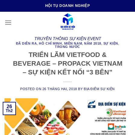
Skip
HỘI TỤ DOANH NGHIỆP
to
content
TRUYỀN THÔNG SỰ KIỆN EVENT
ĐÃ DIỄN RA
,
HỒ CHÍ MINH
,
MIỀN NAM
,
NĂM 2018
,
SỰ KIỆN
,
TRONG NƯỚC
TRIỂN LÃM VIETFOOD &
BEVERAGE – PROPACK VIETNAM
– SỰ KIỆN KẾT NỐI “3 BÊN”
POSTED ON
26 THÁNG HAI, 2018
BY
ĐỊA ĐIỂM SỰ KIỆN
26
Th2