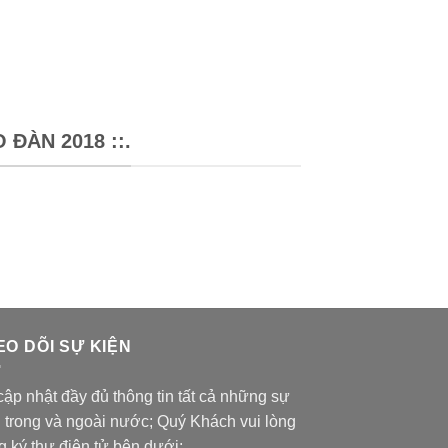
ĐÀN 2018 ::.
EO DÕI SỰ KIỆN
ập nhật đầy đủ thông tin tất cả những sự
n trong và ngoài nước; Quý Khách vui lòng
g ký thư điện tử bên dưới: