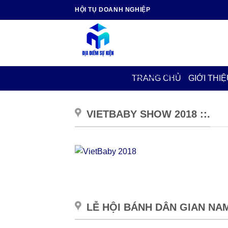
Skip
HỘI TỤ DOANH NGHIỆP
to
content
TRUYỀN THÔNG SỰ KIỆN EVENT
TRANG CHỦ
GIỚI THIỆ
VIETBABY SHOW 2018 ::.
LỄ HỘI BÁNH DÂN GIAN NAM 