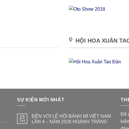
HỘI HOA XUÂN TAO 
SỰ KIỆN MỚI NHẤT
TH
Để c
ĐẾN VỚI LỄ HỘI BÁNH MÌ VIỆT NAM
23
Th4
kiệ
LẦN 4 – NĂM 2026 HOÀNH TRÁNG
đăn