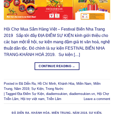
Hội Chợ Mua Sắm Hàng Việt – Festival Biển Nha Trang
2019 Sắp tới đây ĐỊA ĐIỂM SỰ KIỆN kính giới thiệu cho
các bạn một lễ hội, sự kiện mang đậm giá trị văn hoá, nghệ
thuật dân tộc. Đó chính là sự kiện FESTIVAL BIỂN NHA
TRANG-KHÁNH HOÀ 2019. Sự kiện […]
CONTINUE READING
→
Posted in
Đã Diễn Ra
,
Hồ Chí Minh
,
Khánh Hòa
,
Miền Nam
,
Miền
Trung
,
Năm 2019
,
Sự Kiện
,
Trong Nước
|
Tagged
Địa Điểm Sự Kiện
,
diadiemsukien
,
diadiemsukien.vn
,
Hội Chợ
Triễn Lãm
,
Hội trợ việt nam
,
Triễn Lãm
Leave a comment
ĐÃ DIỄN RA
,
KHÁNH HÒA
,
MIỀN TRUNG
,
NĂM 2018
,
SỰ KIỆN
,