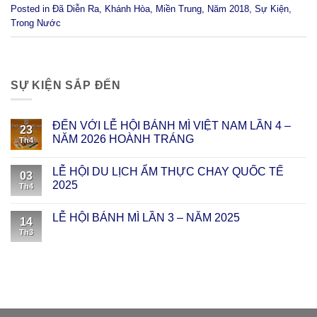
Posted in
Đã Diễn Ra
,
Khánh Hòa
,
Miền Trung
,
Năm 2018
,
Sự Kiện
,
Trong Nước
SỰ KIỆN SẮP ĐẾN
ĐẾN VỚI LỄ HỘI BÁNH MÌ VIỆT NAM LẦN 4 –
23
NĂM 2026 HOÀNH TRÁNG
Th4
LỄ HỘI DU LỊCH ẨM THỰC CHAY QUỐC TẾ
03
2025
Th4
LỄ HỘI BÁNH MÌ LẦN 3 – NĂM 2025
14
Th3