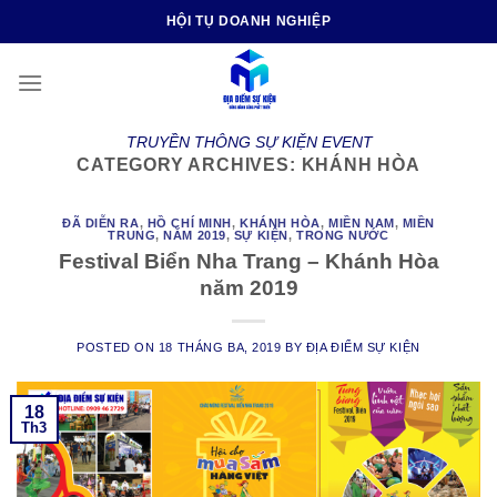
Skip
HỘI TỤ DOANH NGHIỆP
to
content
TRUYỀN THÔNG SỰ KIỆN EVENT
CATEGORY ARCHIVES:
KHÁNH HÒA
ĐÃ DIỄN RA
,
HỒ CHÍ MINH
,
KHÁNH HÒA
,
MIỀN NAM
,
MIỀN
TRUNG
,
NĂM 2019
,
SỰ KIỆN
,
TRONG NƯỚC
Festival Biển Nha Trang – Khánh Hòa
năm 2019
POSTED ON
18 THÁNG BA, 2019
BY
ĐỊA ĐIỂM SỰ KIỆN
18
Th3