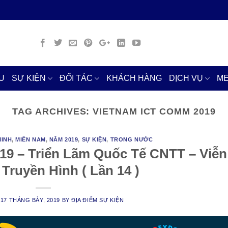
U
SỰ KIỆN
ĐỐI TÁC
KHÁCH HÀNG
DỊCH VỤ
ME
TAG ARCHIVES:
VIETNAM ICT COMM 2019
MINH
,
MIỀN NAM
,
NĂM 2019
,
SỰ KIỆN
,
TRONG NƯỚC
9 – Triển Lãm Quốc Tế CNTT – Viễn
Truyền Hình ( Lần 14 )
N
17 THÁNG BẢY, 2019
BY
ĐỊA ĐIỂM SỰ KIỆN