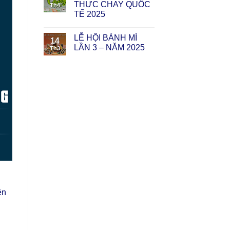
THỰC CHAY QUỐC
Th4
TẾ 2025
LỄ HỘI BÁNH MÌ
14
LẦN 3 – NĂM 2025
Th3
ền