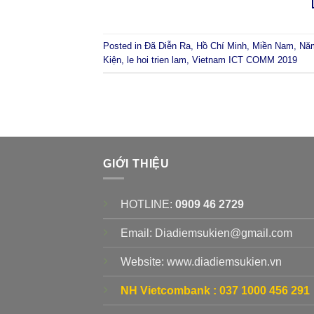
Posted in
Đã Diễn Ra
,
Hồ Chí Minh
,
Miền Nam
,
Nă
Kiện
,
le hoi trien lam
,
Vietnam ICT COMM 2019
GIỚI THIỆU
HOTLINE:
0909 46 2729
Email: Diadiemsukien@gmail.com
Website: www.diadiemsukien.vn
NH Vietcombank :
037 1000 456 291