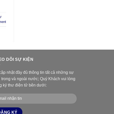
ự
ment
EO DÕI SỰ KIỆN
ập nhật đầy đủ thông tin tất cả những sự
n trong và ngoài nước; Quý Khách vui lòng
g ký thư điện tử bên dưới: