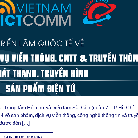
 Trung tâm Hội chợ và triển lãm Sài Gòn (quận 7, TP Hồ Chí
ứ 4 về sản phẩm, dịch vụ viễn thông, công nghệ thông tin và truy
 được đón […]
CONTINUE READING
→