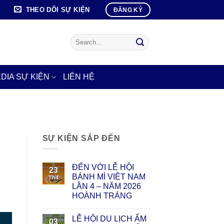
THEO DÕI SỰ KIỆN
ĐĂNG KÝ
DIA SỰ KIỆN
LIÊN HỆ
SỰ KIỆN SẮP ĐẾN
ĐẾN VỚI LỄ HỘI
23
BÁNH MÌ VIỆT NAM
Th4
LẦN 4 – NĂM 2026
HOÀNH TRÁNG
LỄ HỘI DU LỊCH ẨM
03