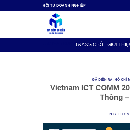
Skip
HỘI TỤ DOANH NGHIỆP
to
content
TRUYỀN THÔNG SỰ KIỆN EVENT
TRANG CHỦ
GIỚI THIỆ
ĐÃ DIỄN RA
,
HỒ CHÍ 
Vietnam ICT COMM 201
Thông – 
POSTED O