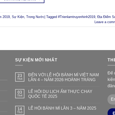
m 2019
,
Sự Kiện
,
Trong Nước
|
Tagged
#Trienlamtruyenhinh2019
,
Địa Điểm S
Leave a com
SỰ KIỆN MỚI NHẤT
TH
Để c
ĐẾN VỚI LỄ HỘI BÁNH MÌ VIỆT NAM
23
Th4
kiệ
LẦN 4 – NĂM 2026 HOÀNH TRÁNG
đăn
LỄ HỘI DU LỊCH ẨM THỰC CHAY
03
Th4
QUỐC TẾ 2025
LỄ HỘI BÁNH MÌ LẦN 3 – NĂM 2025
14
Th3