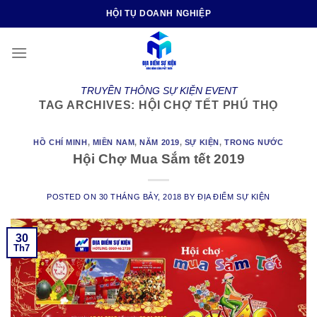
Skip
HỘI TỤ DOANH NGHIỆP
to
content
TRUYỀN THÔNG SỰ KIỆN EVENT
TAG ARCHIVES:
HỘI CHỢ TẾT PHÚ THỌ
HỒ CHÍ MINH
,
MIỀN NAM
,
NĂM 2019
,
SỰ KIỆN
,
TRONG NƯỚC
Hội Chợ Mua Sắm tết 2019
POSTED ON
30 THÁNG BẢY, 2018
BY
ĐỊA ĐIỂM SỰ KIỆN
30
Th7