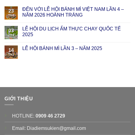
ĐẾN VỚI LỄ HỘI BÁNH MÌ VIỆT NAM LẦN 4 –
23
NĂM 2026 HOÀNH TRÁNG
Th4
LỄ HỘI DU LỊCH ẨM THỰC CHAY QUỐC TẾ
03
2025
Th4
LỄ HỘI BÁNH MÌ LẦN 3 – NĂM 2025
14
Th3
GIỚI THIỆU
HOTLINE:
0909 46 2729
Email: Diadiemsukien@gmail.com