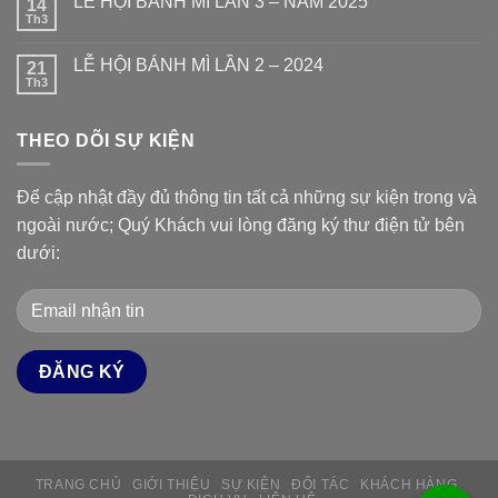
LỄ HỘI BÁNH MÌ LẦN 3 – NĂM 2025
14
Th3
LỄ HỘI BÁNH MÌ LẦN 2 – 2024
21
Th3
THEO DÕI SỰ KIỆN
Để cập nhật đầy đủ thông tin tất cả những sự kiện trong và
ngoài nước; Quý Khách vui lòng đăng ký thư điện tử bên
dưới:
TRANG CHỦ
GIỚI THIỆU
SỰ KIỆN
ĐỐI TÁC
KHÁCH HÀNG