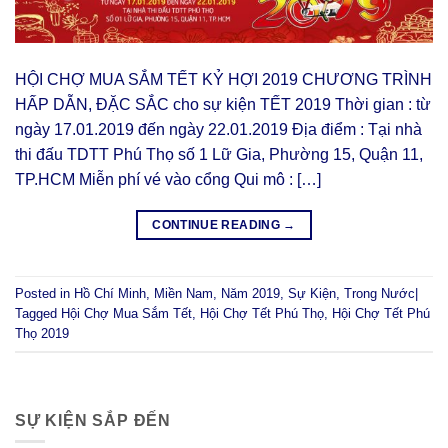
HỘI CHỢ MUA SẮM TẾT KỶ HỢI 2019 CHƯƠNG TRÌNH
HẤP DẪN, ĐẶC SẮC cho sự kiện TẾT 2019 Thời gian : từ
ngày 17.01.2019 đến ngày 22.01.2019 Địa điểm : Tại nhà
thi đấu TDTT Phú Thọ số 1 Lữ Gia, Phường 15, Quận 11,
TP.HCM Miễn phí vé vào cổng Qui mô : […]
CONTINUE READING
→
Posted in
Hồ Chí Minh
,
Miền Nam
,
Năm 2019
,
Sự Kiện
,
Trong Nước
|
Tagged
Hội Chợ Mua Sắm Tết
,
Hội Chợ Tết Phú Thọ
,
Hội Chợ Tết Phú
Thọ 2019
SỰ KIỆN SẮP ĐẾN