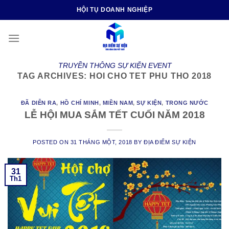
Skip
HỘI TỤ DOANH NGHIỆP
to
content
TRUYỀN THÔNG SỰ KIỆN EVENT
TAG ARCHIVES:
HOI CHO TET PHU THO 2018
ĐÃ DIỄN RA
,
HỒ CHÍ MINH
,
MIỀN NAM
,
SỰ KIỆN
,
TRONG NƯỚC
LỄ HỘI MUA SẮM TẾT CUỐI NĂM 2018
POSTED ON
31 THÁNG MỘT, 2018
BY
ĐỊA ĐIỂM SỰ KIỆN
31
Th1