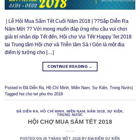
| Lễ Hội Mua Sắm Tết Cuối Năm 2018 | ??Sắp Diễn Ra
Năm Mới ?? Với mong muốn đáp ứng nhu cầu vui chơi
giải trí nhân dịp Tết đến, Hội chợ Vui Tết/ Happy Tet 2018
tại Trung tâm Hội chợ và Triễn lãm Sà i Gòn là một địa
điểm lý tưởng cho […]
CONTINUE READING
→
Posted in
Đã Diễn Ra
,
Hồ Chí Minh
,
Miền Nam
,
Sự Kiện
,
Trong Nước
|
Tagged
hoi cho tet phu tho 2018
ĐÃ DIỄN RA
,
HỒ CHÍ MINH
,
MIỀN NAM
,
NĂM 2018
,
SỰ KIỆN
,
TRONG NƯỚC
HỘI CHỢ MUA SẮM TẾT 2018
POSTED ON
26 THÁNG MỘT, 2018
BY
ĐỊA ĐIỂM SỰ KIỆN