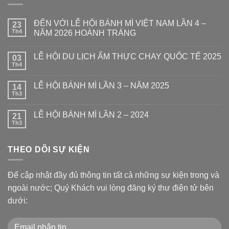
ĐẾN VỚI LỄ HỘI BÁNH MÌ VIỆT NAM LẦN 4 –
23
Th4
NĂM 2026 HOÀNH TRÁNG
LỄ HỘI DU LỊCH ẨM THỰC CHAY QUỐC TẾ 2025
03
Th4
LỄ HỘI BÁNH MÌ LẦN 3 – NĂM 2025
14
Th3
LỄ HỘI BÁNH MÌ LẦN 2 – 2024
21
Th3
THEO DÕI SỰ KIỆN
Để cập nhật đầy đủ thông tin tất cả những sự kiện trong và
ngoài nước; Quý Khách vui lòng đăng ký thư điện tử bên
dưới: