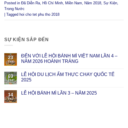
Posted in
Đã Diễn Ra
,
Hồ Chí Minh
,
Miền Nam
,
Năm 2018
,
Sự Kiện
,
Trong Nước
|
Tagged
hoi cho tet phu tho 2018
SỰ KIỆN SẮP ĐẾN
ĐẾN VỚI LỄ HỘI BÁNH MÌ VIỆT NAM LẦN 4 –
23
NĂM 2026 HOÀNH TRÁNG
Th4
LỄ HỘI DU LỊCH ẨM THỰC CHAY QUỐC TẾ
03
2025
Th4
LỄ HỘI BÁNH MÌ LẦN 3 – NĂM 2025
14
Th3