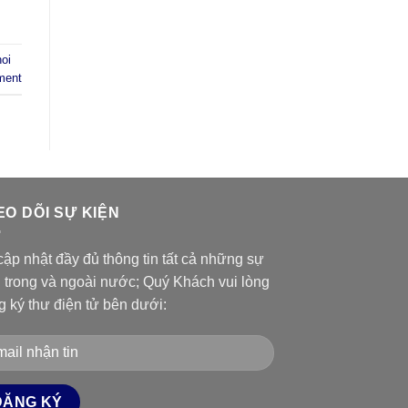
hoi
ment
EO DÕI SỰ KIỆN
ập nhật đầy đủ thông tin tất cả những sự
n trong và ngoài nước; Quý Khách vui lòng
g ký thư điện tử bên dưới: