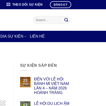
THEO DÕI SỰ KIỆN
ĐĂNG KÝ
DIA SỰ KIỆN
LIÊN HỆ
SỰ KIỆN SẮP ĐẾN
ĐẾN VỚI LỄ HỘI
23
BÁNH MÌ VIỆT NAM
Th4
LẦN 4 – NĂM 2026
HOÀNH TRÁNG
LỄ HỘI DU LỊCH ẨM
03