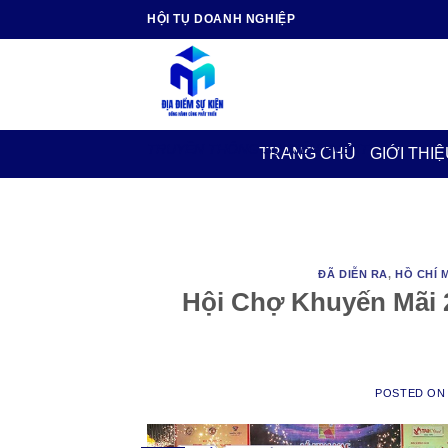
Skip
HỘI TỤ DOANH NGHIỆP
to
content
TRUYỀN THÔNG SỰ KIỆN EVENT
TRANG CHỦ
GIỚI THIỆ
ĐÃ DIỄN RA
,
HỒ CHÍ 
Hội Chợ Khuyến Mãi 
POSTED O