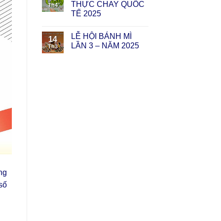
THỰC CHAY QUỐC
Th4
TẾ 2025
LỄ HỘI BÁNH MÌ
14
LẦN 3 – NĂM 2025
Th3
ng
số