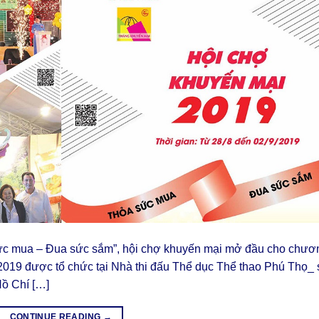
ức mua – Đua sức sắm”, hội chợ khuyến mại mở đầu cho chươ
2019 được tổ chức tại Nhà thi đấu Thể dục Thể thao Phú Thọ_ 
ồ Chí […]
CONTINUE READING
→