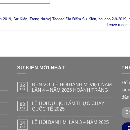
m 2019
,
Sự Kiện
,
Trong Nước
|
Tagged
Địa Điểm Sự Kiện
,
hoi cho 2-9-2019
,
Leave a com
SỰ KIỆN MỚI NHẤT
TH
Để c
ĐẾN VỚI LỄ HỘI BÁNH MÌ VIỆT NAM
23
Th4
kiệ
LẦN 4 – NĂM 2026 HOÀNH TRÁNG
đăn
LỄ HỘI DU LỊCH ẨM THỰC CHAY
03
Th4
QUỐC TẾ 2025
LỄ HỘI BÁNH MÌ LẦN 3 – NĂM 2025
14
Th3