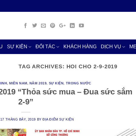
U
SỰ KIỆN
ĐỐI TÁC
KHÁCH HÀNG
DỊCH VỤ
ME
TAG ARCHIVES:
HOI CHO 2-9-2019
MINH
,
MIỀN NAM
,
NĂM 2019
,
SỰ KIỆN
,
TRONG NƯỚC
2019 “Thỏa sức mua – Đua sức sắm
2-9”
N
17 THÁNG BẢY, 2019
BY
ĐỊA ĐIỂM SỰ KIỆN