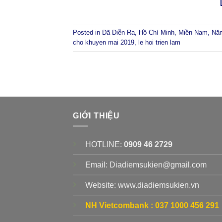
Posted in
Đã Diễn Ra
,
Hồ Chí Minh
,
Miền Nam
,
Nă
cho khuyen mai 2019
,
le hoi trien lam
GIỚI THIỆU
HOTLINE:
0909 46 2729
Email: Diadiemsukien@gmail.com
Website: www.diadiemsukien.vn
NH Vietcombank :
037 1000 456 291