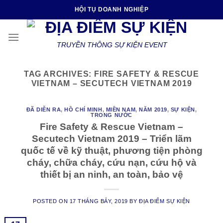
Skip
HỘI TỤ DOANH NGHIỆP
to
content
TRUYỀN THÔNG SỰ KIỆN EVENT
TAG ARCHIVES:
FIRE SAFETY & RESCUE
VIETNAM – SECUTECH VIETNAM 2019
ĐÃ DIỄN RA
,
HỒ CHÍ MINH
,
MIỀN NAM
,
NĂM 2019
,
SỰ KIỆN
,
TRONG NƯỚC
Fire Safety & Rescue Vietnam –
Secutech Vietnam 2019 – Triển lãm
quốc tế về kỹ thuật, phương tiện phòng
cháy, chữa cháy, cứu nạn, cứu hộ và
thiết bị an ninh, an toàn, bảo vệ
POSTED ON
17 THÁNG BẢY, 2019
BY
ĐỊA ĐIỂM SỰ KIỆN