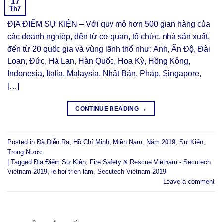
17
Th7
ĐỊA ĐIỂM SỰ KIỆN – Với quy mô hơn 500 gian hàng của
các doanh nghiệp, đến từ cơ quan, tổ chức, nhà sản xuất,
đến từ 20 quốc gia và vùng lãnh thổ như: Anh, Ấn Độ, Đài
Loan, Đức, Hà Lan, Hàn Quốc, Hoa Kỳ, Hồng Kông,
Indonesia, Italia, Malaysia, Nhật Bản, Pháp, Singapore,
[…]
CONTINUE READING
→
Posted in
Đã Diễn Ra
,
Hồ Chí Minh
,
Miền Nam
,
Năm 2019
,
Sự Kiện
,
Trong Nước
|
Tagged
Địa Điểm Sự Kiện
,
Fire Safety & Rescue Vietnam - Secutech
Vietnam 2019
,
le hoi trien lam
,
Secutech Vietnam 2019
Leave a comment