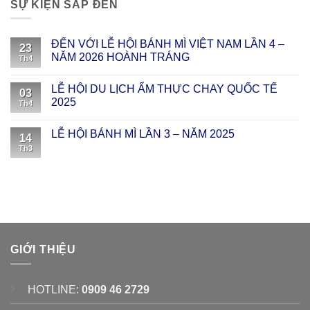
SỰ KIỆN SẮP ĐẾN
ĐẾN VỚI LỄ HỘI BÁNH MÌ VIỆT NAM LẦN 4 –
23
NĂM 2026 HOÀNH TRÁNG
Th4
LỄ HỘI DU LỊCH ẨM THỰC CHAY QUỐC TẾ
03
2025
Th4
LỄ HỘI BÁNH MÌ LẦN 3 – NĂM 2025
14
Th3
GIỚI THIỆU
HOTLINE:
0909 46 2729