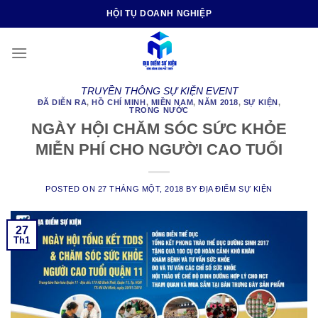
Skip
HỘI TỤ DOANH NGHIỆP
to
content
TRUYỀN THÔNG SỰ KIỆN EVENT
ĐÃ DIỄN RA
,
HỒ CHÍ MINH
,
MIỀN NAM
,
NĂM 2018
,
SỰ KIỆN
,
TRONG NƯỚC
NGÀY HỘI CHĂM SÓC SỨC KHỎE
MIỄN PHÍ CHO NGƯỜI CAO TUỔI
POSTED ON
27 THÁNG MỘT, 2018
BY
ĐỊA ĐIỂM SỰ KIỆN
27
Th1