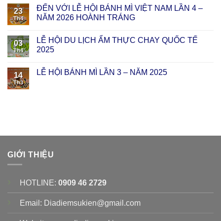
ĐẾN VỚI LỄ HỘI BÁNH MÌ VIỆT NAM LẦN 4 –
23
NĂM 2026 HOÀNH TRÁNG
Th4
LỄ HỘI DU LỊCH ẨM THỰC CHAY QUỐC TẾ
03
2025
Th4
LỄ HỘI BÁNH MÌ LẦN 3 – NĂM 2025
14
Th3
GIỚI THIỆU
HOTLINE:
0909 46 2729
Email: Diadiemsukien@gmail.com