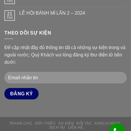
Th3
LỄ HỘI BÁNH MÌ LẦN 2 – 2024
21
Th3
THEO DÕI SỰ KIỆN
Để cập nhật đầy đủ thông tin tất cả những sự kiện trong và
ngoài nước; Quý Khách vui lòng đăng ký thư điện tử bên
dưới:
TRANG CHỦ
GIỚI THIỆU
SỰ KIỆN
ĐỐI TÁC
KHÁCH HÀNG
DỊCH VỤ
LIÊN HỆ