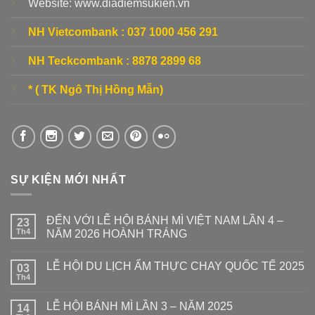
Website: www.diadiemsukien.vn
NH Vietcombank :
037 1000 456 291
NH Teckcombank :
8878 2899 68
* ( TK Ngô Thị Hồng Mẫn)
SỰ KIỆN MỚI NHẤT
ĐẾN VỚI LỄ HỘI BÁNH MÌ VIỆT NAM LẦN 4 –
23
Th4
NĂM 2026 HOÀNH TRÁNG
LỄ HỘI DU LỊCH ẨM THỰC CHAY QUỐC TẾ 2025
03
Th4
LỄ HỘI BÁNH MÌ LẦN 3 – NĂM 2025
14