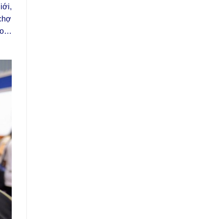
iới,
 chợ
ico…