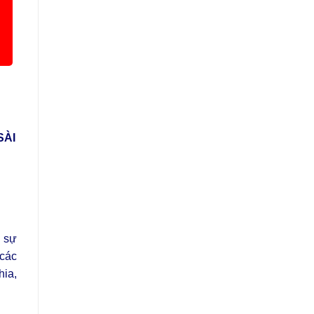
SÀI
n sự
các
hia,