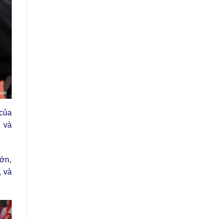
 của
 và
lớn,
, và